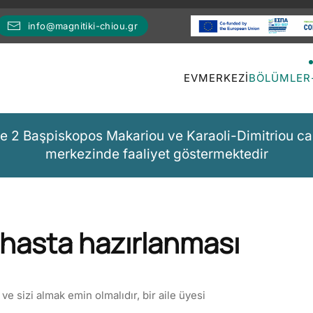
info@magnitiki-chiou.gr
EV
MERKEZI
BÖLÜMLER
de 2 Başpiskopos Makariou ve Karaoli-Dimitriou ca
merkezinde faaliyet göstermektedir
n hasta hazırlanması
 ve sizi almak emin olmalıdır, bir aile üyesi