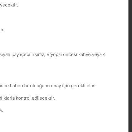
yecektir.
ün.
 siyah çay içebilirsiniz, Biyopsi öncesi kahve veya 4
i önce haberdar olduğunu onay için gerekli olan.
ıklarla kontrol edilecektir.
e.