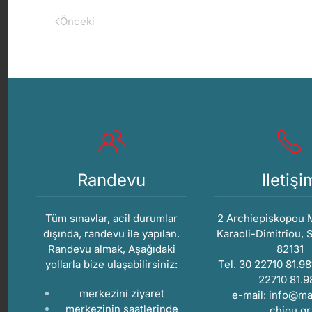
Önceki
Randevu
Iletişi
Tüm sınavlar, acil durumlar
2 Archiepiskopou 
dışında, randevu ile yapılan.
Karaoli-Dimitriou, 
Randevu almak, Aşağıdaki
82131
yollarla bize ulaşabilirsiniz:
Tel. 30 22710 81.98
22710 81.9
merkezini ziyaret
e-mail:
info@mag
merkezinin saatlerinde
chiou.gr