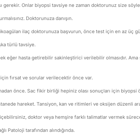
ası gerekir. Onlar biyopsi tavsiye ne zaman doktorunuz size söyle
urmalısınız. Doktorunuza danışın.
ntikoagülan ilaç doktorunuza başvurun, önce test için en az üç g
ka türlü tavsiye.
 eğer hasta getirebilir sakinleştirici verilebilir olmasıdır. Ama
çin fırsat ve sorular verilecektir önce var.
madan önce. Sac fikir birliği hepiniz olası sonuçları için biyops
tanede hareket. Tansiyon, kan ve ritimleri ve oksijen düzenli aral
içebilirsiniz, doktor veya hemşire farklı talimatlar vermek sürec
lı Patoloji tarafından alındığında.