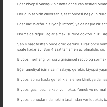
Eğer biyopsi yaklaşık bir hafta önce kan testleri olm
Her gün aspirin alıyorsanız, test öncesi beş gün durd
Eğer ilaç Warfarin alıyor (Sintrom) ya da başka bir a
Normalde diğer ilaçlar almak, sürece doktorunuz, Baş
Sen 6 saat testten önce oruç gerekir. Biraz önce yemek
saate kadar su. Son 4 saat tamamen aç olmalıdır, su.
Biyopsi herhangi bir soru girişimsel radyolog sormak i
Eğer ameliyat için rıza imzalayıp gerekir, biyopsi yap
Biyopsi sonra hasta genellikle izlenen klinik ya da has
Biyopsi gazlı bez ile kaplıydı nokta. Yemek ve normal 
Biyopsi sonuçlarında hekim tarafından verilecektir, bağ