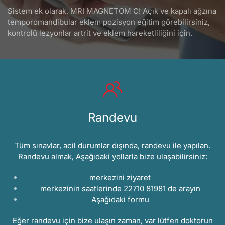
Sistem ek olarak, MRI MAGNETOM C! Açık ve kapalı ağzına
temporomandibular eklem pozisyon eğitim görebilirsiniz,
kontrolü lezyonlar artrit ve eklem hareketliliğini için.
Randevu
Tüm sınavlar, acil durumlar dışında, randevu ile yapılan.
Randevu almak, Aşağıdaki yollarla bize ulaşabilirsiniz:
merkezini ziyaret
merkezinin saatlerinde 22710 81981 de arayın
Aşağıdaki
formu
Eğer randevu için bize ulaşın zaman, var lütfen doktorun