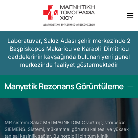
Skip to main content
Laboratuvar, Sakız Adası şehir merkezinde 2
Başpiskopos Makariou ve Karaoli-Dimitriou
caddelerinin kavşağında bulunan yeni genel
merkezinde faaliyet göstermektedir
Manyetik Rezonans Görüntüleme
MR sistemi Sakız MRI MAGNETOM C var! της εταιρείας
SIEMENS. Sistemi, mükemmel görüntü kalitesi ve yüksek
tanısal kesinlik sağlar. Bu nöroloji için tüm klinik