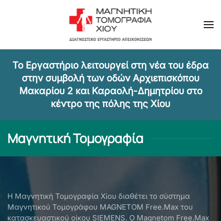
Skip to main content
Τ
ο Εργαστήριο λειτουργεί στη νέα του έδρα
στην συμβολή των οδών Αρχιεπισκόπου
Μακαρίου 2 και Καραολή-Δημητρίου στο
κέντρο της πόλης της Χίου
Μαγνητική Τομογραφία
Η Μαγνητική Τομογραφία Χίου διαθέτει το σύστημα
Μαγνητικού Τομογράφου MAGNETOM Free.Max του
κατασκευαστικού οίκου SIEMENS. O Magnetom Free.Max